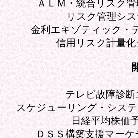
ＡＬＭ・統合リスク管
リスク管理シス
金利エキゾティック・
信用リスク計量化
テレビ故障診断
スケジューリング・システ
日経平均株価
ＤＳＳ構築支援マーケ