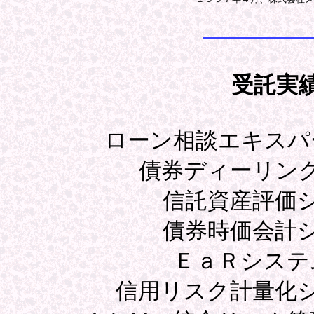
受託実
ローン相談エキスパ
債券ディーリン
信託資産評価
債券時価会計
ＥａＲシステ
信用リスク計量化