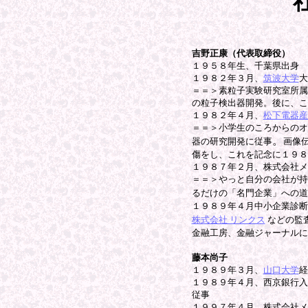
吉野正康（代表取締役）
１９５８年生、千葉県出身
１９８２年３月、
筑波大学
大
＝＝＞素粒子実験研究室所属
の粒子検出器開発。後に、こ
１９８２年４月、
松下電器産
＝＝＞小学生のころからのオ
。
器の研究開発に従事
画像
傷をし、これを記念に１９８
１９８７年２月、株式会社メ
＝＝＞やっと自分の会社が持
るだけの「名門企業」への道
１９８９年４月中小企業診断
株式会社 リンクス
などの監
金融工房、金融ジャーナルに
藤本尚子
１９８９年３月、
山口大学
経
１９８９年４月、西京銀行入
従事
１９９７年４月、株式会社メ